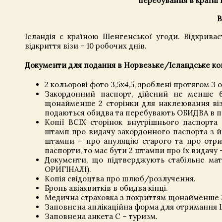
перебування в країні
В
Ісландія є країною Шенгенської угоди. Відкриває
відкриття візи – 10 робочих днів.
Документи для подання в Норвезьке/Ісландське ко
2 кольорові фото 3,5х4,5, зроблені протягом 3 о
Закордонний паспорт, дійсний не менше 6
щонайменше 2 сторінки для наклеювання візи
подаються обидва та перебувають ОБИДВА в пос
Копії ВСІХ сторінок внутрішнього паспорта
штамп про видачу закордонного паспорта з й
штампи – про ануляцію старого та про отри
паспорти, то має бути 2 штампи про їх видачу 
Документи, що підтверджують стабільне м
ОРИГІНАЛІ).
Копія свідоцтва про шлюб/розлучення.
Бронь авіаквитків в обидва кінці.
Медична страховка з покриттям щонайменше 30
Заповнена аплікаційна форма для отримання 
Заповнена анкета С – туризм.