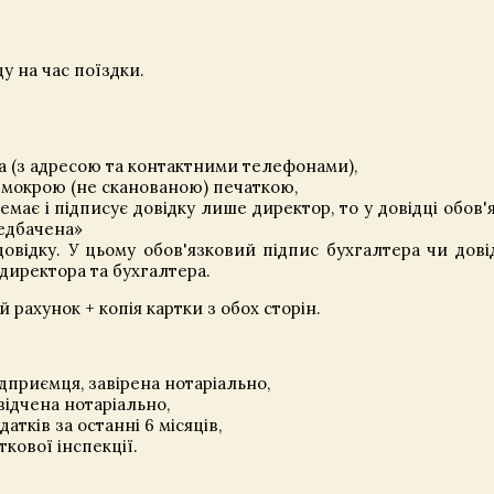
у на час поїздки.
а (з адресою та контактними телефонами),
а мокрою (не сканованою) печаткою,
має і підписує довідку лише директор, то у довідці обов'
редбачена»
овідку. У цьому обов'язковий підпис бухгалтера чи дові
директора та бухгалтера.
 рахунок + копія картки з обох сторін.
дприємця, завірена нотаріально,
відчена нотаріально,
атків за останні 6 місяців,
ткової інспекції.