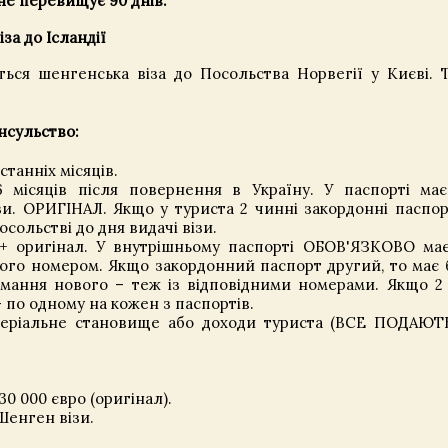
 не перевищує 90 днів.
іза до Ісландії
ться шенгенська віза до Посольства Норвегії у Києві. 
нсульство:
станніх місяців.
 місяців після повернення в Україну. У паспорті ма
. ОРИГІНАЛ. Якщо у туриста 2 чинні закордонні паспор
ольстві до дня видачі візи.
 + оригінал. У внутрішньому паспорті ОБОВ'ЯЗКОВО ма
ого номером. Якщо закордонний паспорт другий, то має 
мання нового – теж із відповідними номерами. Якщо 2
- по одному на кожен з паспортів.
атеріальне становище або доходи туриста (ВСЕ ПОДАЮ
 000 євро (оригінал).
Шенген візи.