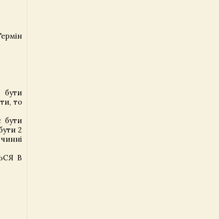
Термін
є бути
ти, то
є бути
бути 2
 чинні
ТЬСЯ В