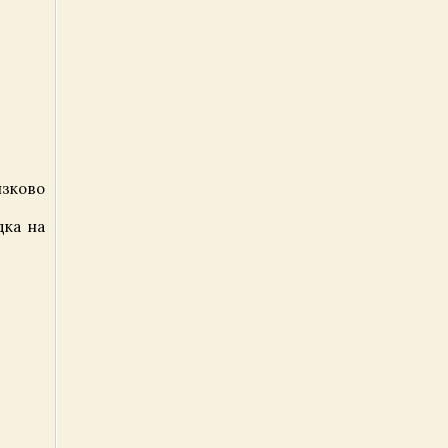
язково
дка на