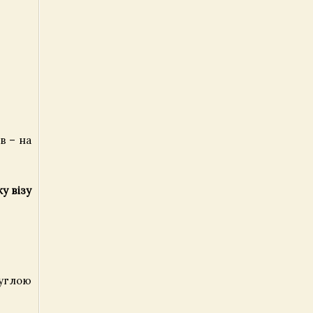
в – на
у візу
руглою