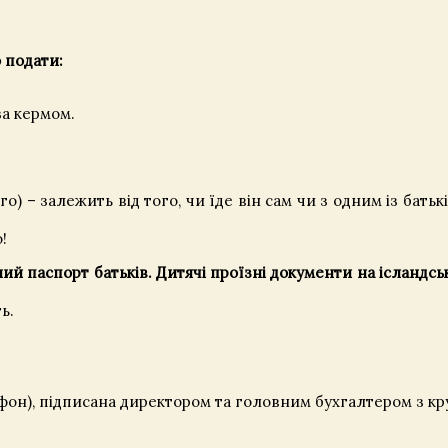
 подати:
за кермом.
о) – залежить від того, чи їде він сам чи з одним із батькі
!
ий паспорт батьків. Дитячі проїзні документи на ісландськ
ь.
лефон), підписана директором та головним бухгалтером з к