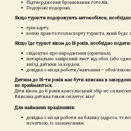
Підтвердження бронювання готелів.
Подорожі подорожі.
Якщо туристи подорожують автомобілем, необхідно
грін карту,
копію прав та техпаспорту туриста, який буде 
Якщо їде турист віком до 18 років, необхідно подати:
свідоцтво про народження (оригінал),
нотаріально завірений лист від обох (або одног
виїзд дитини за кордон,
довідка з місця роботи/навчання – обов'язково
Дитина до 16-ти років має бути вписана в закордонн
не приймаються.
Діти віком до 6 років консульський збір не сплачуют
Вписана дитина також оплачує візу!
Для найманих працівників:
довідка з місця роботи на бланку (адреса, те
печаткою, із зазначенням: