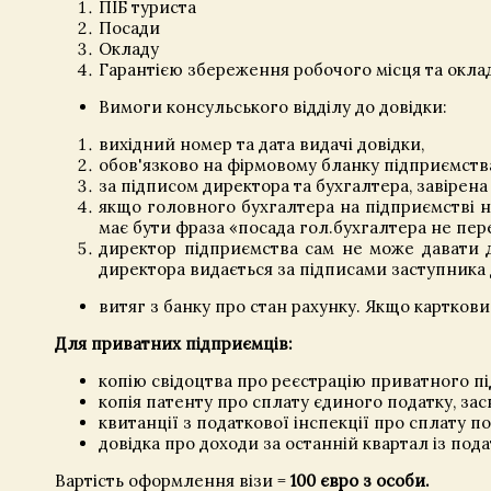
ПІБ туриста
Посади
Окладу
Гарантією збереження робочого місця та оклад
Вимоги консульського відділу до довідки:
вихідний номер та дата видачі довідки,
обов'язково на фірмовому бланку підприємств
за підписом директора та бухгалтера, завірен
якщо головного бухгалтера на підприємстві не
має бути фраза «посада гол.бухгалтера не пе
директор підприємства сам не може давати д
директора видається за підписами заступника 
витяг з банку про стан рахунку. Якщо картковий
Для приватних підприємців:
копію свідоцтва про реєстрацію приватного пі
копія патенту про сплату єдиного податку, зас
квитанції з податкової інспекції про сплату под
довідка про доходи за останній квартал із пода
Вартість оформлення візи =
100 євро з особи.