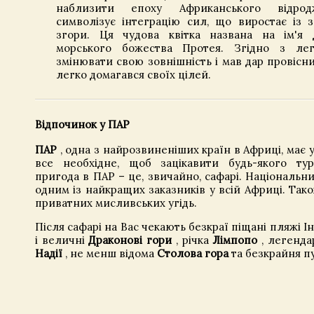
наблизити епоху Африканського відрод
символізує інтеграцію сил, що виростає із 
згори. Ця чудова квітка названа на ім'я 
морського божества Протея. Згідно з лег
змінювати свою зовнішність і мав дар провісни
легко домагався своїх цілей.
Відпочинок у ПАР
ПАР
, одна з найрозвиненіших країн в Африці, має 
все необхідне, щоб зацікавити будь-якого ту
пригода в ПАР – це, звичайно, сафарі. Національн
одним із найкращих заказників у всій Африці. Тако
приватних мисливських угідь.
Після сафарі на Вас чекають безкраї піщані пляжі І
і величні
Драконові гори
, річка
Лімпопо
, легенд
Надії
, не менш відома
Столова гора
та безкрайня п