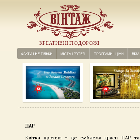
КРЕАТИВНІ ПОДОРОЖІ
ФАКТИ І НЕ ТІЛЬКИ
МІСТА І ГОТЕЛІ
ПРОГРАМИ І ЦІНИ
ВІЗА
ПАР
Квітка протею – це емблема краси ПАР та 