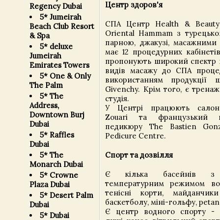
Центр здоров'я
Regency Dubai
5* Jumeirah
СПА Центр Health & Beauty 
Beach Club Resort
Oriental Hammam з турецько
& Spa
парною, джакузі, масажними 
5* deluxe
має 12 процедурних кабінетів
Jumeirah
пропонують широкий спектр п
Emirates Towers
видів масажу до СПА проце
5* One & Only
використанням продукції ш
The Palm
Givenchy. Крім того, є трена
5* The
студія.
Address,
У Центрі працюють салон
Downtown Burj
Zouari та французький 
Dubai
педикюру The Bastien Gonz
5* Raffles
Pedicure Centre.
Dubai
5* The
Спорт та дозвілля
Monarch Dubai
Є кілька басейнів з 
5* Crowne
температурним режимом вод
Plaza Dubai
тенісні корти, майданчик
5* Desert Palm
баскетболу, міні-гольфу, petan
Dubai
Є центр водного спорту - в
5* Dubai