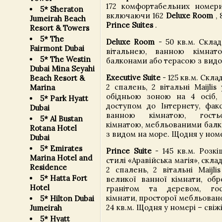
172 комфортабельних номери 
5* Sheraton
включаючи 162
Deluxe Room
, 
Jumeirah Beach
Prince Suites
.
Resort & Towers
5* The
Deluxe Room
- 50 кв.м. Склад
Fairmont Dubai
вітальнею, ванною кімнат
5* The Westin
балконами або терасою з видо
Dubai Mina Seyahi
Executive Suite
- 125 кв.м. Скла
Beach Resort &
2 спалень, 2 вітальні Maijlis
Marina
обідньою зоною на 4 осіб,
5* Park Hyatt
доступом до Інтернету, фак
Dubai
ванною кімнатою, гость
5* Al Bustan
кімнатою, мебльованими балк
Rotana Hotel
з видом на море. Щодня у номе
Dubai
5* Emirates
Prince Suite
- 145 кв.м. Розк
Marina Hotel and
стилі «Аравійська магія», склад
Residence
2 спалень, 2 вітальні Maijli
5* Hatta Fort
великої ванної кімнати, обр
Hotel
гранітом та деревом, гос
кімнати, просторої мебльованої
5* Hilton Dubai
24 кв.м. Щодня у номері – свіж
Jumeirah
5* Hyatt