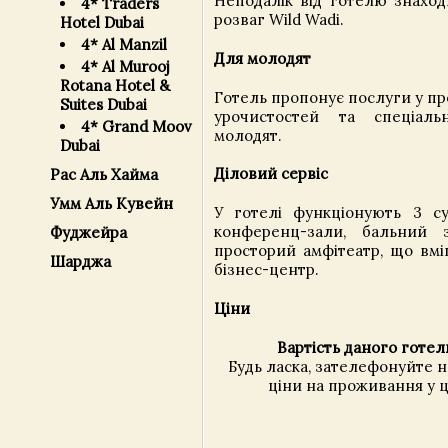
Неподалік від готелю знаход
4* Traders
розваг Wild Wadi.
Hotel Dubai
4* Al Manzil
Для молодят
4* Al Murooj
Rotana Hotel &
Готель пропонує послуги у пр
Suites Dubai
урочистостей та спеціал
4* Grand Moov
молодят.
Dubai
Діловий сервіс
Рас Аль Хайма
Умм Аль Кувейн
У готелі функціонують 3 с
конференц-зали, бальний 
Фуджейра
просторий амфітеатр, що вмі
Шарджа
бізнес-центр.
Ціни
Вартість даного готел
Будь ласка, зателефонуйте 
ціни на проживання у ц