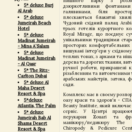
пишного парку з розло
5* deluxe Burj
дзюркотливими фонтанами
Al Arab
галявинами, біля прост
плескаються блакитні хвилі
5* deluxe
Чудовий східний палац Arabi
Jumeirah Beach
трьох готелів курортного к
Hotel
Royal Mirage, що поєднує су
5* deluxe
унікальними традиціями стар
Madinat Jumeirah
просторих комфортабельних
- Mina A`Salam
вишукані інтер'єри у східному
5* deluxe
теплих тонах, з арками та ні
Madinat Jumeirah
дерева та дорогих тканин, в
- Al Qasr
ручної роботи, прикрашені 
5* The Ritz-
різьбленням та витонченими 
Carlton Dubai
арабських майстрів, затока, 
5* deluxe Al
сади.
Maha Desert
Resort & Spa
Комплекс має в своєму розпо
оазу краси та здоров'я - СП
5*deluxe
Beauty Institute, який включ
Atlantis, The Palm
сервіс. У Центрі працюю
5* deluxe
перукарня Zouari та фр
Jumeirah Bab Al
манікюру/педикюру The B
Shams Desert
Chiropody & Pedicure Cent
Resort & Spa