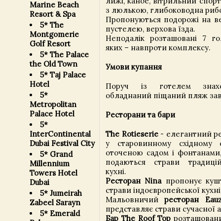
лижі, каное, вітрильний спорт
Marine Beach
з люлькою, глибоководна риб
Resort & Spa
Пропонуються подорожі на ве
5* The
пустелею, верхова їзда.
Montgomerie
Неподалік розташовані 7 го
Golf Resort
яких – навпроти комплексу.
5* The Palace
the Old Town
Умови купання
5* Taj Palace
Hotel
Поруч із готелем знахо
5*
обладнаний піщаний пляж зав
Metropolitan
Palace Hotel
Ресторани та бари
5*
The Rotieserie
- елегантний р
InterContinental
у старовинному східному с
Dubai Festival City
оточеною садом і фонтанами,
5* Grand
подаються страви традицій
Millennium
кухні.
Towers Hotel
Ресторан Nina
пропонує кушт
Dubai
страви індоєвропейської кухні
5* Jumeirah
Мальовничий
ресторан Eau
Zabeel Sarayn
представляє страви сучасної аз
5* Emerald
Бар The Roof Top
розташовани