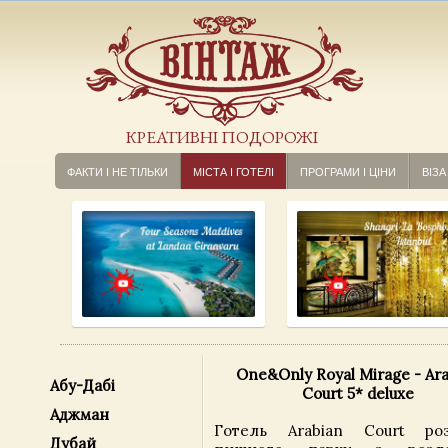
КРЕАТИВНІ ПОДОРОЖІ
ФАКТИ І НЕ ТІЛЬКИ
МІСТА І ГОТЕЛІ
ПРОГРАМИ І ЦІНИ
ВІЗА
One&Only Royal Mirage - Ar
Абу-Дабі
Court 5* deluxe
Аджман
Готель Arabian Court ро
Дубай