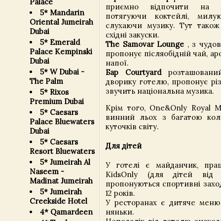
Palace
приємно відпочити на м
5* Mandarin
потягуючи коктейлі, милу
Oriental Jumeirah
слухаючи музику. Тут також
Dubai
східні закуски.
5* Emerald
The Samovar Lounge
, з чудо
Palace Kempinski
пропонує післяобідній чай, аро
Dubai
напої.
5* W Dubai -
Бар Courtyard
розташований
The Palm
дворику готелю, пропонує різ
звучить національна музика.
5* Rixos
Premium Dubai
Крім того, One&Only Royal M
5* Caesars
винний льох з багатою кол
Palace Bluewaters
куточків світу.
Dubai
5* Caesars
Для дітей
Resort Bluewaters
5* Jumeirah Al
У готелі є майданчик, пра
Naseem -
KidsOnly (для дітей від
Madinat Jumeirah
пропонуються спортивні заход
5* Jumeirah
12 років.
Creekside Hotel
У ресторанах є дитяче меню
няньки.
4* Qamardeen