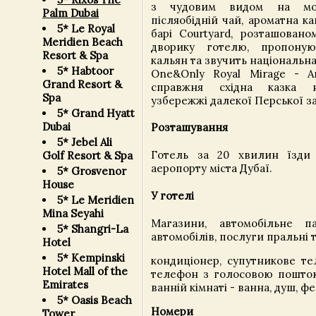
з чудовим видом на мор
Palm Dubai
післяобідній чай, ароматна кав
5* Le Royal
барі Courtyard, розташовано
Meridien Beach
дворику готелю, пропонуют
Resort & Spa
кальян та звучить національна
5* Habtoor
One&Only Royal Mirage - A
Grand Resort &
справжня східна казка 
Spa
узбережжі далекої Перської з
5* Grand Hyatt
Dubai
Розташування
5* Jebel Ali
Готель за 20 хвилин їзди 
Golf Resort & Spa
аеропорту міста Дубаї.
5* Grosvenor
House
У готелі
5* Le Meridien
Mina Seyahi
Магазини, автомобільне па
5* Shangri-La
автомобілів, послуги пральні т
Hotel
5* Kempinski
кондиціонер, супутникове те
Hotel Mall of the
телефон з голосовою поштою,
Emirates
ванній кімнаті - ванна, душ, ф
5* Oasis Beach
Номери
Tower