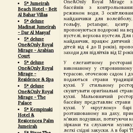
One&Only Royal Mirage зн
5* Jumeirah
басейнів з контрольован
Beach Hotel - Beit
режимом води, 3 освітлювани
Al Bahar Villas
майданчики для волейболу, 
5* deluxe
гольфу, petanque, центр
Madinat Jumeirah
пропонуються подорожі на вер
- Dar Al Masyaf
пустелі, верхова пустеля. Для
5* deluxe
майданчик, працює дитячий к
One&Only Royal
дітей від 4 до 11 років), про
Mirage - Arabian
заходи для підлітків від 12 рокі
Court
У елегантному ресторані
5* deluxe
виконаному у старовинному 
One&Only Royal
терасою, оточеною садом і д
Mirage -
подаються страви традицій
Residence & Spa
кухні. У стильному рест
5* deluxe
скуштувати оригінальні страв
One&Only Royal
кухні. Мальовничий ресто
Mirage - The
басейну представляє страви с
Palace
кухні. У «круглому» бар
5* Kempinski
розташованому на даху, при
Hotel &
м'яких подушках, потягуючи к
Resicences Palm
зірками та слухаючи музику
Jumeirah
легкі східні закуски. А в барі
5* Rixos The