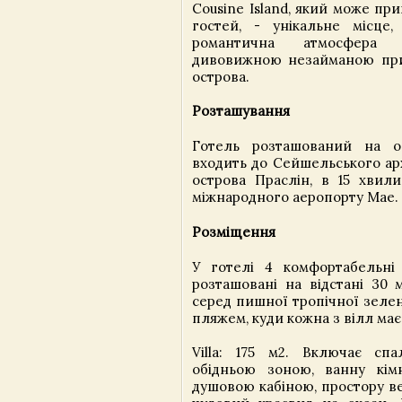
Cousine Island, який може пр
гостей, - унікальне місце,
романтична атмосфера 
дивовижною незайманою при
острова.
Розташування
Готель розташований на о
входить до Сейшельського арх
острова Праслін, в 15 хвили
міжнародного аеропорту Мае.
Розміщення
У готелі 4 комфортабельні 
розташовані на відстані 30 
серед пишної тропічної зелен
пляжем, куди кожна з вілл має
Villa: 175 м2. Включає сп
обідньою зоною, ванну кім
душовою кабіною, простору ве