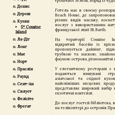
тропічної зелені, поряд із чу
о. Денис
Готель має в своєму розпор
о. Дерош
Beach House, де запропонова
різних видів масажу, косме
о. Кузин
послуг з використанням нату
5* Cousine
французької лінії St.Barth.
Island
о. Ла-Діг
На території Cousine Is
відкритий басейн із пріс
о. Лонг
пропонується дайвінг, під
трубкою та маскою, знайом
о. Мае
фауною острова, різноманітні е
о. Норт
У елегантному ресторані з 
о. Праслін
подаються вишукані стра
о. Раунд
азіатської та східної кухо
найсвіжіших місцевих проду
о. Сент-Ан
представляє широкий вибір 
о. Силует
екзотичні коктейлі.
о. Фелісіте
До послуг гостей бібліотека, 
о. Фрегат
на гелікоптері до островів Пра