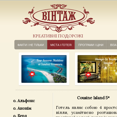
КРЕАТИВНІ ПОДОРОЖІ
ФАКТИ І НЕ ТІЛЬКИ
МІСТА І ГОТЕЛІ
ПРОГРАМИ І ЦІНИ
ВІЗА
Cousine Island 5*
о. Альфонс
Готель являє собою 4 просто
о. Анонім
вілли, усамітнено розташо
о. Берд