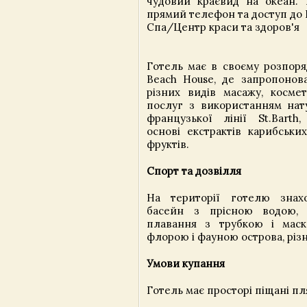
чудовий краєвид на океан. 
прямий телефон та доступ до 
Спа/Центр краси та здоров'я
Готель має в своєму розпор
Beach House, де запропонов
різних видів масажу, косме
послуг з використанням нату
французької лінії St.Barth
основі екстрактів карибських
фруктів.
Спорт та дозвілля
На території готелю знахо
басейн з прісною водою, д
плавання з трубкою і маск
флорою і фауною острова, різні
Умови купання
Готель має просторі піщані пл