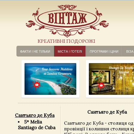
КРЕАТИВНІ ПОДОРОЖІ
ФАКТИ І НЕ ТІЛЬКИ
МІСТА І ГОТЕЛІ
ПРОГРАМИ І ЦІНИ
ВІЗА
Сантьяго де Куба
Сантьяго де Куба
5* Melia
Сантьяго де Куба - столиця о
Santiago de Cuba
провінції і колишня столиця к