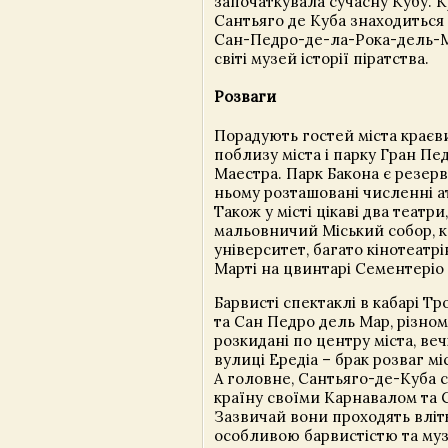
започаткувала сучасну Кубу. Кр
Сантьяго де Куба знаходиться
Сан-Педро-де-ла-Рока-дель-М
світі музей історії піратства.
Розваги
Порадують гостей міста краєв
поблизу міста і парку Гран Пе
Маестра. Парк Бакона є резерв
ньому розташовані численні а
Також у місті цікаві два театри,
мальовничий Міський собор, к
університет, багато кінотеатр
Марті на цвинтарі Сементеріо 
Барвисті спектаклі в кабарі Т
та Сан Педро дель Мар, різном
розкидані по центру міста, веч
вулиці Ередіа – брак розваг мі
А головне, Сантьяго-де-Куба 
країну своїми Карнавалом та 
Зазвичай вони проходять влітк
особливою барвистістю та му