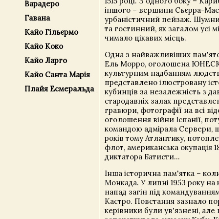
1515 році. З одного боку – Кари
Варадеро
іншого – вершини Сьєрра-Мае
Гавана
урбаністичний пейзаж. Шумни
та гостинний, як загалом усі мі
Кайо Гільєрмо
чимало цікавих місць.
Кайо Коко
Одна з найважливіших пам'ято
Кайо Ларго
Ель Морро, оголошена ЮНЕСКО
культурним надбанням людства
Кайо Санта Марія
представлено ілюстровану іст
Плайя Есмеральда
кубинців за незалежність з да
стародавніх залах представлен
гравюри, фотографії на всі ві
оголошення війни Іспанії, пот
командою адмірала Сервери, 
років тому Атлантику, потопл
флот, американська окупація 18
диктатора Батисти...
Інша історична пам'ятка – ко
Монкада. У липні 1953 року на
напад загін під командування
Кастро. Повстання зазнало пор
керівники були ув'язнені, але 