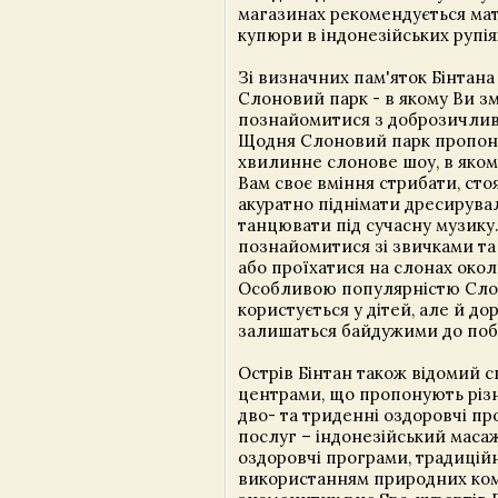
магазинах рекомендується мат
купюри в індонезійських рупія
Зі визначних пам'яток Бінтана
Слоновий парк - в якому Ви з
познайомитися з доброзичлив
Щодня Слоновий парк пропону
хвилинне слонове шоу, в яко
Вам своє вміння стрибати, стоя
акуратно піднімати дресирувал
танцювати під сучасну музику
познайомитися зі звичками та
або проїхатися на слонах око
Особливою популярністю Сло
користується у дітей, але й до
залишаться байдужими до по
Острів Бінтан також відомий с
центрами, що пропонують різн
дво- та триденні оздоровчі п
послуг – індонезійський масаж
оздоровчі програми, традиційн
використанням природних ком