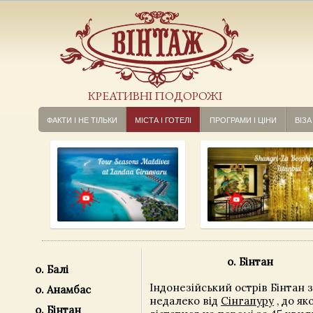
КРЕАТИВНІ ПОДОРОЖІ
ФАКТИ І НЕ ТІЛЬКИ
МІСТА І ГОТЕЛІ
ПРОГРАМИ І ЦІНИ
ВІЗА
о. Бінтан
o. Балі
Індонезійський острів Бінтан 
о. Анамбас
недалеко від
Сінгапуру
, до я
о. Бінтан