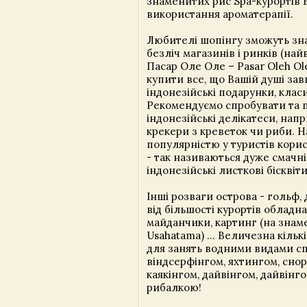
знаменитих рис Spa-курортів 
використання ароматерапії.
Любителі шопінгу зможуть зна
безліч магазинів і ринків (най
Пасар Оле Оле – Pasar Oleh Ol
купити все, що Вашій душі зав
індонезійські подарунки, класи
Рекомендуємо спробувати та 
індонезійські делікатеси, напр
крекери з креветок чи риби. 
популярністю у туристів корис
- так називаються дуже смачні
індонезійські листкові бісквіти
Інші розваги острова - гольф,
від більшості курортів обладна
майданчики, картинг (на знам
Usahatama) ... Величезна кіль
для занять водними видами сп
віндсерфінгом, яхтингом, снор
каякінгом, дайвінгом, дайвінг
рибалкою!