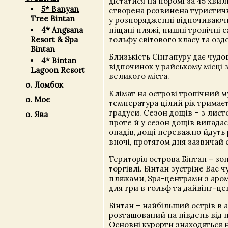
дістатися на поромі за 45 хвил
5* Banyan
створена розвинена туристичн
Tree Bintan
у розпорядженні відпочиваючи
піщані пляжі, пишні тропічні с
4* Angsana
гольфу світового класу та озд
Resort & Spa
Bintan
Близькість Сінгапуру дає чудо
4* Bintan
відпочинок у райському місці 
Lagoon Resort
великого міста.
о. Ломбок
Клімат на острові тропічний 
о. Моє
температура цілий рік тримаєт
градуси. Сезон дощів – з лист
о. Ява
проте й у сезон дощів випадає
опадів, дощі переважно йдуть
вночі, протягом дня зазвичай 
Територія острова Бінтан – зо
торгівлі. Бінтан зустріне Вас
пляжами, Spa-центрами з аро
для гри в гольф та дайвінг-це
Бінтан – найбільший острів в арх
розташований на південь від 
Основні курорти знаходяться 