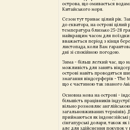
острова, що омивається водам
Китайського моря.
Сезон тут триває цілий рік. З
до екватора, на острові цілий 
температура близько 25-28 гра
найкращим часом для поїздки 
вважається період з кінця бер
листопада, коли Вам гарантова
дні зі спокійною погодою.
Зима - більш легкий час, що н
можливість для занять віндсер
острові навіть проводяться ши
змагання віндсерферів - The 
що є частиною так званого Asia
Основна мова на острові - індо
більшість працівників індустрі
вільно розмовляє англійською
загальновживаних термінів). 
приймаються як індонезійські р
сінгапурські долари, також як і
але для здійснення покупок у