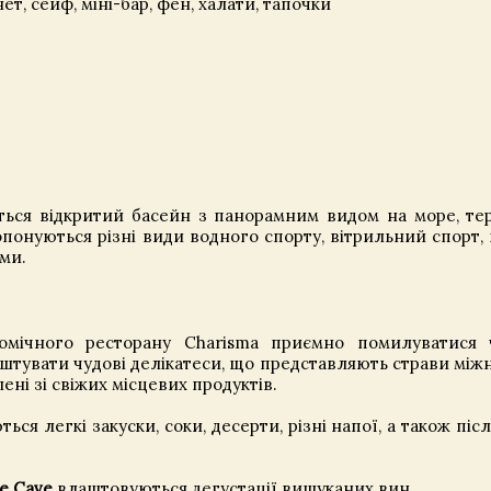
ет, сейф, міні-бар, фен, халати, тапочки
ться відкритий басейн з панорамним видом на море, те
понуються різні види водного спорту, вітрильний спорт, 
ми.
номічного ресторану Charisma приємно помилуватися
куштувати чудові делікатеси, що представляють страви між
ені зі свіжих місцевих продуктів.
ься легкі закуски, соки, десерти, різні напої, а також піс
e Cave
влаштовуються дегустації вишуканих вин.