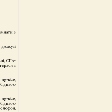
кімнати з
з джакузі
ьні, СПА-
тераси з
ng-size,
обідньою
ng-size,
обідньою
телефон,