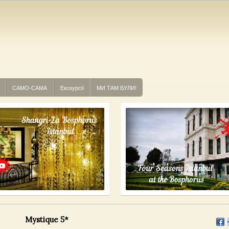
САМО-САМА
Екскурсії
МИ ТАМ БУЛИ!
Mystique 5*