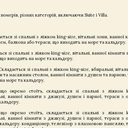
номерів, різних категорій, включаючи Suite і Villa.
ється зі спальні з ліжком king-size, вітальні зони, ванної 
м, балкона або тераси, що виходить на море та кальдеру.
ся зі спальні з ліжком king-size, вітальні, ванної кімнати 
 що виходить на море та кальдеру.
кладається зі спальні з ліжком king-size, вбиральні, вітал
и та масажним столом, ванної кімнати з душем та парною, 
на море та кальдеру.
що окремо стоїть, складається зі спальні з ліжком ki
ьні, ванної кімнати з джакузі, душем і парної, тераси з 
кальдеру.
що окремо стоїть, складається зі спальні з ліжком ki
ьні, ванної кімнати з джакузі, душем і парної, тераси з 
 кальдеру.
кондиціонер, телевізор з плазмовою панеллю, 