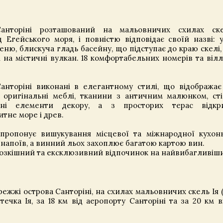
анторіні розташований на мальовничих схилах ск
 Егейського моря, і повністю відповідає своїй назві: у
меню, блискуча гладь басейну, що підступає до краю скелі,
на містичні вулкан. 18 комфортабельних номерів та віл
Санторіні виконані в елегантному стилі, що відобража
и, оригінальні меблі, тканини з античним малюнком, сті
ні елементи декору, а з просторих терас відкри
тне море і древ.
пропонує вишукування місцевої та міжнародної кухонь
 напоїв, а винний льох захоплює багатою картою вин.
розкішний та ексклюзивний відпочинок на найвибагливіши
жжі острова Санторіні, на схилах мальовничих скель Ія (Oi
течка Ія, за 18 км від аеропорту Санторіні та за 20 км в