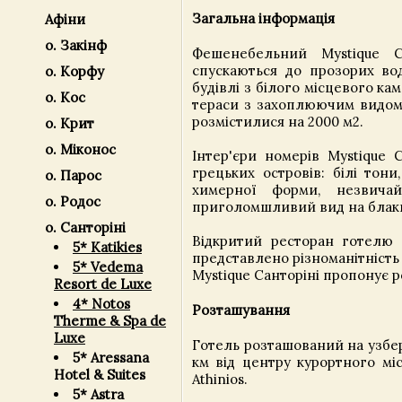
Загальна інформація
Афіни
о. Закінф
Фешенебельний Mystique С
спускаються до прозорих вод
о. Корфу
будівлі з білого місцевого ка
о. Кос
тераси з захоплюючим видом 
розмістилися на 2000 м2.
о. Крит
о. Міконос
Інтер'єри номерів Mystique 
грецьких островів: білі тон
о. Парос
химерної форми, незвичай
о. Родос
приголомшливий вид на блаки
о. Санторіні
Відкритий ресторан готелю 
5* Katikies
представлено різноманітність
5* Vedema
Mystique Санторіні пропонує 
Resort de Luxe
4* Notos
Розташування
Therme & Spa de
Luxe
Готель розташований на узбере
5* Aressana
км від центру курортного міс
Hotel & Suites
Athinios.
5* Astra