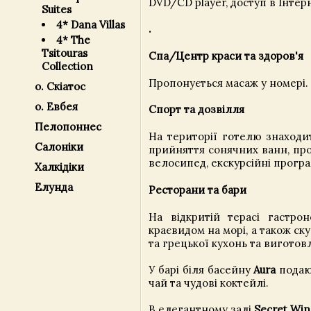
DVD/CD player, доступ в Інтерн
Suites
4* Dana Villas
.
4* The
Tsitouras
Спа/Центр краси та здоров'я
Collection
Пропонується масаж у номері.
о. Скіатос
о. Евбея
Спорт та дозвілля
Пелопоннес
На території готелю знаходи
Салоніки
прийняття сонячних ванн, про
велосипед, екскурсійні програ
Халкідіки
Елунда
Ресторани та бари
На відкритій терасі гастро
краєвидом на морі, а також с
та грецької кухонь та виготовл
У барі біля басейну
Aura
подают
чай та чудові коктейлі.
В елегантному залі
Secret Win