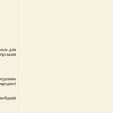
раси для
гірський
 чудовим
народної
ляобідній