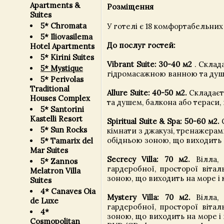
Apartments &
Розміщення
Suites
5* Chromata
У готелі є 18 комфортабельних 
5* Iliovasilema
До послуг гостей:
Hotel Apartments
5* Kirini Suites
Vibrant Suite: 30-40 м2
. Склада
5* Mystique
гідромасажною ванною та душе
5* Perivolas
Traditional
Allure Suite: 40-50 м2.
Складаєть
Houses Complex
та душем, балкона або тераси,
5* Santorini
Kastelli Resort
Spiritual Suite & Spa: 50-60 м2.
С
5* Sun Rocks
кімнати з джакузі, тренажерам
обідньою зоною, що виходить 
5* Tamarix del
Mar Suites
Secrecy Villa: 70 м2.
Вілла, 
5* Zannos
гардеробної, просторої вітал
Melatron Villa
зоною, що виходить на море і 
Suites
4* Canaves Oia
Mystery Villa: 70 м2.
Вілла, 
de Luxe
гардеробної, просторої вітал
4*
зоною, що виходить на море і
Cosmopolitan