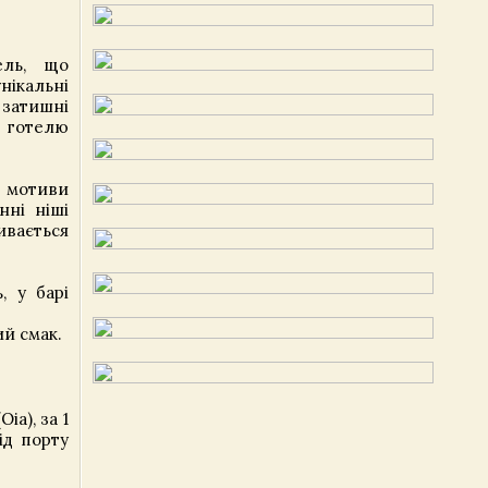
ель, що
нікальні
 затишні
л готелю
є мотиви
нні ніші
вається
, у барі
й смак.
a), за 1
ід порту