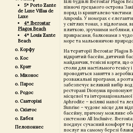
Білі будівлі Iberostar Plagos B
5* Porto Zante
півночі грецького острова Закін
de Luxe Villas de
поряд із кришталево чистими
Luxe
Ampoula. У номерах є елегантні
4* Iberostar
у світлих тонах, з підлогами,
Plagos Beach
плиткою, зручними меблями,
прикрасами, балконами з чуд
4* Louis Zante
море та мальовничою природо
Beach
о. Корфу
На території Iberostar Plagos 
відкритий басейн, дитячий бас
о. Кос
майданчик, тенісні корти, що 
о. Крит
столи для настільного тенісу і
проводяться заняття з аеробі
о. Міконос
розважальні програми, а роз
о. Парос
забезпечує великий вибір водн
ресторані Dionysus пропонуют
о. Родос
місцевої та інтернаціональної 
о. Санторіні
Aphrodite – всілякі напої та ле
Sunrise – чудове місце для від
о. Скіатос
басейну, причому можливе об
о. Евбея
системою All Inclusive. Iberost
поєднує сучасний комфорт та 
Пелопоннес
послуг на самому березі блак