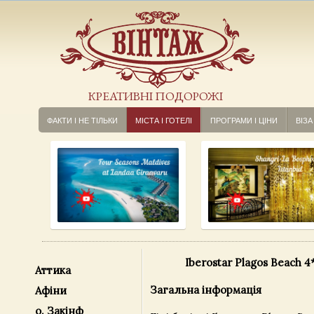
КРЕАТИВНІ ПОДОРОЖІ
ФАКТИ І НЕ ТІЛЬКИ
МІСТА І ГОТЕЛІ
ПРОГРАМИ І ЦІНИ
ВІЗА
Iberostar Plagos Beach 4
Аттика
Загальна інформація
Афіни
о. Закінф