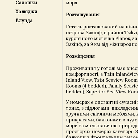
моря.
Салоніки
Халкідіки
Розташування
Елунда
Готель розташований на півно
острова Закінф, в районі Tsilivi,
курортного містечка Planos, за 
Закінф, за 9 км від міжнародн
Розміщення
Проживання у готелі має висо
комфортності, з Твін Inlandvie
Inland View, Твін Seaview Rooms
Rooms (4 bedded), Family Seavi
bedded), Superior Sea View Roo
У номерах є елегантні сучасні 
тонах, з підлогами, викладен
зручними світлими меблями,
прикрасами, балконами з чуд
море та мальовничою природо
просторих номерах категорії S
балкони з фронтальним видом 