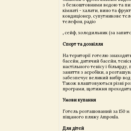
з безкоштовними водою та пив
кімнаті - халати, вино та фрук
кондиціонер, супутникове те
телефон, радіо
,
сейф, холодильник (за запито
Спорт та дозвілля
На території готелю знаходят
басейн, дитячий басейн, тенісн
настільного тенісу і більярду,
заняття з аеробіки, а розташу
забезпечує великий вибір вод
Також влаштовуються різні ро
програми, щотижня проходить 
Умови купання
Готель розташований за 150 м
піщаного пляжу Ampoula.
Для дітей