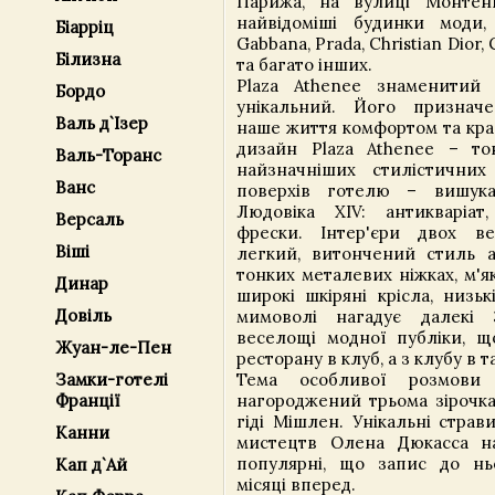
Парижа, на вулиці Монтень
найвідоміші будинки моди,
Біарріц
Gabbana, Prada, Christian Dior, 
Білизна
та багато інших.
Plaza Athenee знаменитий 
Бордо
унікальний. Його признач
Валь д`Ізер
наше життя комфортом та крас
дизайн Plaza Athenee – то
Валь-Торанс
найзначніших стилістичних
Ванс
поверхів готелю – вишука
Людовіка XIV: антикваріат,
Версаль
фрески. Інтер'єри двох ве
Віші
легкий, витончений стиль 
тонких металевих ніжках, м'я
Динар
широкі шкіряні крісла, низь
Довіль
мимоволі нагадує далекі 3
веселощі модної публіки, щ
Жуан-ле-Пен
ресторану в клуб, а з клубу в т
Тема особливої ​​розмов
Замки-готелі
нагороджений трьома зірочк
Франції
гіді Мішлен. Унікальні страв
Канни
мистецтв Олена Дюкасса на
популярні, що запис до нь
Кап д`Ай
місяці вперед.