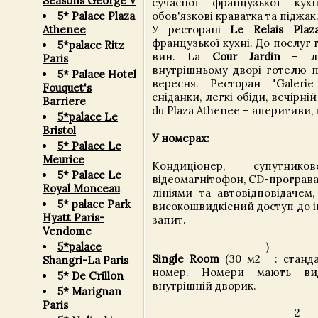
Seasons George V
сучасної французької кухн
5* Palace Plaza
обов'язкові краватка та піджак
Athenee
У ресторані
Le Relais Plaz
французької кухні. До послуг 
5*palace Ritz
вин. La
Cour Jardin
– літ
Paris
внутрішньому дворі готелю п
5* Palace Hotel
вересня. Ресторан "Galer
Fouquet's
сніданки, легкі обіди, вечірній
Barriere
du Plaza Athenee – аперитиви, 
5*palace Le
Bristol
У номерах:
5* Palace Le
Meurice
Кондиціонер, супутнико
5* Palace Le
відеомагнітофон, CD-програва
Royal Monceau
лініями та автовідповідачем,
5* palace Park
високошвидкісний доступ до і
Hyatt Paris-
запит.
Vendome
5*palace
)
Single Room
(30 м2
: станд
Shangri-La Paris
номер. Номери мають ви
5* De Crillon
внутрішній дворик.
5* Marignan
Paris
2