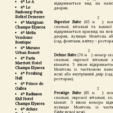
4* Le A
відкривається вид на мале
4* Le
дворик.
Faubourg-Paris
Sofitel Demeure
2
Superior Suite
(65 м
): ном
4* Marignan
спальні, вітальні та ванної
Champs-Elysees
відкривається краєвид на не
4* Melia
дворик, вулицю Монтень аб
Vendome
(сад, фонтани, влітку – рестора
Boutique
4* Murano
2
Urban Resort
Deluxe Suite
(70 м
): номер ск
4* Paris
спальні, окремої вітальні 
Marriott Hotel
кімнати. З вікон відкриваєт
Champs Elysees
Монтень із частковою пан
4* Pershing
вежі або внутрішній двір (сад
Hall
ресторан).
4* Prince de
Galles
2
Prestige Suite
(85 м
): ном
4* Radisson
спальні, окремої вітальні, х
SAS Hotel
кімнат. З вікон номера від
Champs Elysees
вулицю Монтень із част
4* deluxe
Ейфелевої вежі.