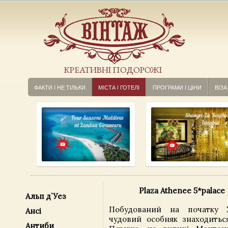
КРЕАТИВНІ ПОДОРОЖІ
ФАКТИ І НЕ ТІЛЬКИ
МІСТА І ГОТЕЛІ
ПРОГРАМИ І ЦІНИ
ВІЗА
Plaza Athenee 5*palace
Альп д`Уез
Побудований на початку 
Ансі
чудовий особняк знаходитьс
Антиби