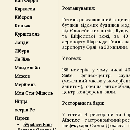
Кап Ферра
Розташування:
Каркасон
Кіберон
Готель розташований в центр
бутиків відомих будинків мод
Коньяк
від Єлисейських полів, Лувру
Куршевель
та Ейфелевої вежі, за 40
аеропорту Шарль де Голль, за
Ланди
аеропорту Орлі, за 20 хвилин.
Лібурн
У готелі:
Ля Біль
Мандельйо
188 номерів, у тому числі 4
Suite, фітнес-центр, сау
Межев
(можливий масаж у номері), п
Мерібель
запитом), оренда автомобіля,
центр, конференц-зали.
Мон Сен-Мішель
Ніцца
Ресторани та бари:
острів Ре
У готелі 4 ресторани та ба
Париж
Athenee
– гастрономічний рес
5*palace Four
шеф-кухаря Олена Дюкасса. Т