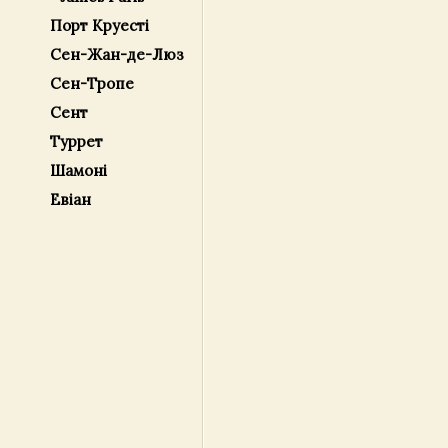
Порт Круесті
Сен-Жан-де-Люз
Сен-Тропе
Сент
Туррет
Шамоні
Евіан