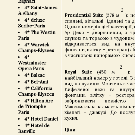
Raphael
4* Saint-James
2
& Albany
Presidential Suite
(278 м
): н
4* deluxe
спальні, вітальні, їдальні та 
Scribe-Paris
Один з номерів цієї категорії,
4* The Westin
Ар Деко - дворівневий, з т
Paris
сауною та терасою з чудовим 
відкривається вид на внут
4* Warwick
фонтани, влітку – ресторан) 
Champs-Elysees
з частковою панорамою Ейфел
4*
Westminster
2
Opera Paris
Royal Suite
(450 м
): н
4* Balzac
найбільший номер у готелі. З 
4* Bel-Ami
вид на вулицю Монтень з ча
4* California
Ейфелевої вежі та внутріш
Champs-Elysees
фонтани, влітку – рестор
забронювати повністю 
4* Hilton Arc
Максимальна кількість кімнат
de Triomphe
кімнаті – джакузі. До послу
Paris
кухня.
4* Hotel Daniel
4* Hotel de
Ціни:
Banville