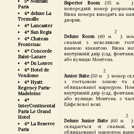
5* Nolinski
Superior Room
(35 м
):
Paris
попередній номер розрахова
4* deluxe La
Вікна номера виходять на ма
Tremoille
дворик.
4* Lancaster
2
4* San Regis
Deluxe Room
(40 м
): ном
4* Chateau
спальні з невеликою гос
Frontenac
ванною кімнатою. Вікна но
4* Concorde
внутрішній двір (сад, фонтани,
Saint-Lazare
або вулицю Монтень.
4* Du Louvre
4* Hotel de
2
Vendome
Junior Suite
(50 м
): номер скл
з гостьовою зоною та в
4* Hyatt
облицьованої мармуром. Но
Regency Paris-
внутрішній двір (сад, фонтани,
Madeleine
або вулицю Монтень з час
4*
Ейфелевої вежі.
InterContinental
Paris Le Grand
2
Hotel
Deluxe Junior Suite
(60 м
):
4* La Reserve
складається зі спальні, 
Paris
облицьованої мармуром ванно