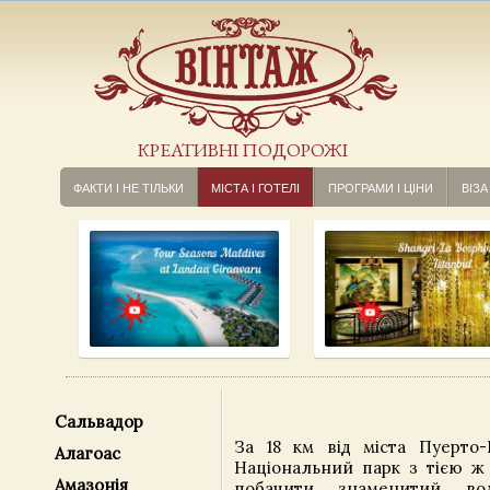
КРЕАТИВНІ ПОДОРОЖІ
ФАКТИ І НЕ ТІЛЬКИ
МІСТА І ГОТЕЛІ
ПРОГРАМИ І ЦІНИ
ВІЗА
Cальвадор
За 18 км від міста Пуерто-І
Алагоас
Національний парк з тією ж
Амазонія
побачити знаменитий во