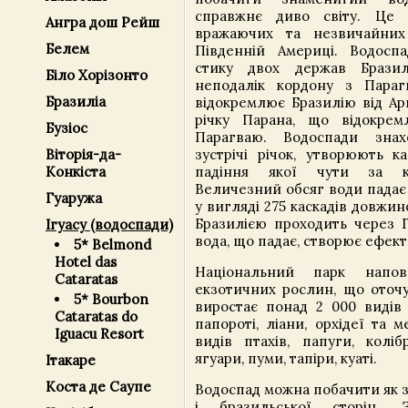
справжнє диво світу. Це
Ангра дош Рейш
вражаючих та незвичайни
Белем
Південній Америці. Водосп
стику двох держав Бразил
Біло Хорізонто
неподалік кордону з Парагв
Бразиліа
відокремлює Бразилію від Ар
річку Парана, що відокрем
Бузіос
Парагваю. Водоспади знах
Віторія-да-
зустрічі річок, утворюють к
Конкіста
падіння якої чути за кі
Величезний обсяг води падає 
Гуаружа
у вигляді 275 каскадів довжин
Бразилією проходить через Г
Ігуасу (водоспади)
вода, що падає, створює ефект
5* Belmond
Hotel das
Національний парк напо
Cataratas
екзотичних рослин, що оточу
5* Bourbon
виростає понад 2 000 видів 
Cataratas do
папороті, ліани, орхідеї та 
Iguacu Resort
видів птахів, папуги, коліб
ягуари, пуми, тапіри, куаті.
Ітакаре
Коста де Саупе
Водоспад можна побачити як з
і бразильської сторін. 