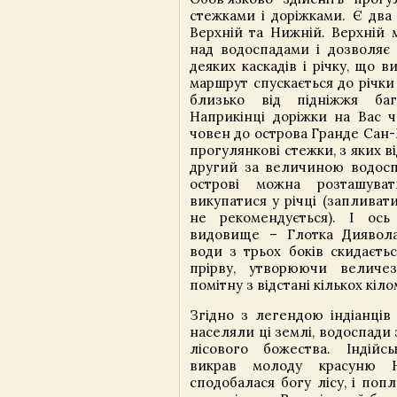
стежками і доріжками. Є два
Верхній та Нижній. Верхній 
над водоспадами і дозволяє 
деяких каскадів і річку, що 
маршрут спускається до річки
близько від підніжжя бага
Наприкінці доріжки на Вас 
човен до острова Гранде Сан-
прогулянкові стежки, з яких в
другий за величиною водосп
острові можна розташува
викупатися у річці (запливат
не рекомендується). І ось
видовище – Глотка Диявола
води з трьох боків скидаєть
прірву, утворюючи величез
помітну з відстані кількох кіло
Згідно з легендою індіанців 
населяли ці землі, водоспади
лісового божества. Індійс
викрав молоду красуню Н
сподобалася богу лісу, і поп