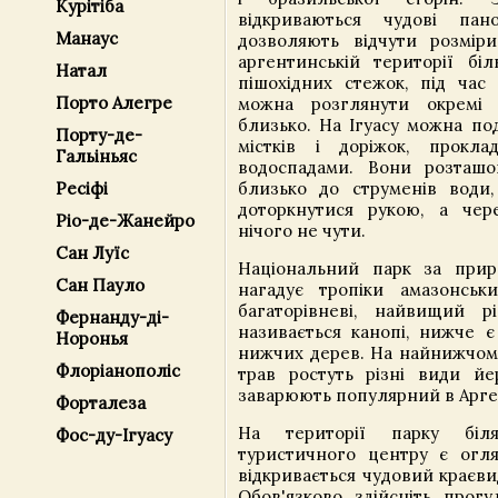
Курітіба
відкриваються чудові па
Манаус
дозволяють відчути розмір
аргентинській території біл
Натал
пішохідних стежок, під час
Порто Алегре
можна розглянути окремі 
близько. На Ігуасу можна под
Порту-де-
містків і доріжок, прокл
Гальіньяс
водоспадами. Вони розташо
Ресіфі
близько до струменів води
доторкнутися рукою, а чер
Ріо-де-Жанейро
нічого не чути.
Сан Луїс
Національний парк за прир
Сан Пауло
нагадує тропіки амазонськи
багаторівневі, найвищий р
Фернанду-ді-
називається канопі, нижче є
Норонья
нижчих дерев. На найнижчому 
Флоріанополіс
трав ростуть різні види йе
заварюють популярний в Арге
Форталеза
На території парку біля
Фос-ду-Ігуасу
туристичного центру є огля
відкривається чудовий краєви
Обов'язково здійсніть прог