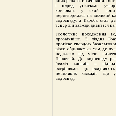
вниз річкою. Розгніваний бог 
і перед утікачами утвор
котлован, у який вони
перетворилася на великий ка
водоспаду, а Кароба став де
тепер він завжди дивиться на 
Геологічне походження вод
прозаїчніше. З півдня Браз
протікає твердою базальтово
різко обривається там, де зу
недалеко від місця злиття
Парагвай. До водоспаду річ
безліч каналів з підво
острівцями, що розділяють
невеликих каскадів, що 
водоспад.