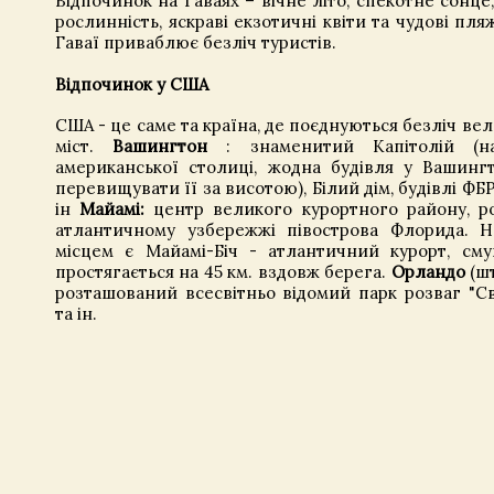
Відпочинок на Гаваях – вічне літо, спекотне сонце
рослинність, яскраві екзотичні квіти та чудові пля
Гаваї приваблює безліч туристів.
Відпочинок у США
США - це саме та країна, де поєднуються безліч ве
міст.
Вашингтон
: знаменитий Капітолій (на
американської столиці, жодна будівля у Вашинг
перевищувати її за висотою), Білий дім, будівлі ФБ
ін
Майамі:
центр великого курортного району, р
атлантичному узбережжі півострова Флорида. 
місцем є Майамі-Біч - атлантичний курорт, сму
простягається на 45 км. вздовж берега.
Орландо
(шт
розташований всесвітньо відомий парк розваг "Св
та ін.