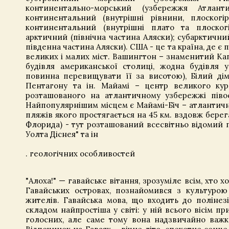
континентально-морський (узбережжя Атланти
континентальний (внутрішні рівнини, плоскогір
континентальний (внутрішні плато та плоскогі
арктичний (північна частина Аляски); субарктични
південна частина Аляски). США - це та країна, де є 
великих і малих міст. Вашингтон – знаменитий Ка
будівля американської столиці, жодна будівля 
повинна перевищувати її за висотою), Білий дім
Пентагону та ін. Майамі – центр великого кур
розташованого на атлантичному узбережжі піво
Найпопулярнішим місцем є Майамі-Біч – атлантичн
пляжів якого простягається на 45 км. вздовж берег
Флорида) - тут розташований всесвітньо відомий п
Уолта Діснея" та ін
. геологічних особливостей
"Алоха!" — гавайське вітання, зрозуміле всім, хто х
Гавайських островах, познайомився з культурою
жителів. Гавайська мова, що входить до полінезі
складом найпростіша у світі: у ній всього вісім пр
голосних, але саме тому вона надзвичайно важк