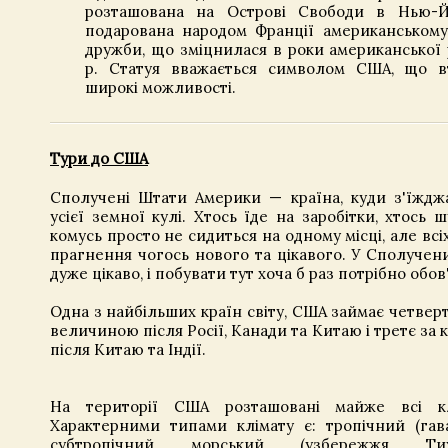
розташована на Острові Свободи в Нью-Йо
подарована народом Франції американському
дружби, що зміцнилася в роки американської 
р. Статуя вважається символом США, що в
широкі можливості.
Тури до США
Сполучені Штати Америки — країна, куди з'їждж
усієї земної кулі. Хтось їде на заробітки, хтось 
комусь просто не сидиться на одному місці, але вс
прагнення чогось нового та цікавого. У Сполучен
дуже цікаво, і побувати тут хоча б раз потрібно обов
Одна з найбільших країн світу, США займає четверте
величиною після Росії, Канади та Китаю і третє за 
після Китаю та Індії.
На території США розташовані майже всі кл
Характерними типами клімату є: тропічний (гава
субтропічний морський (узбережжя Тих