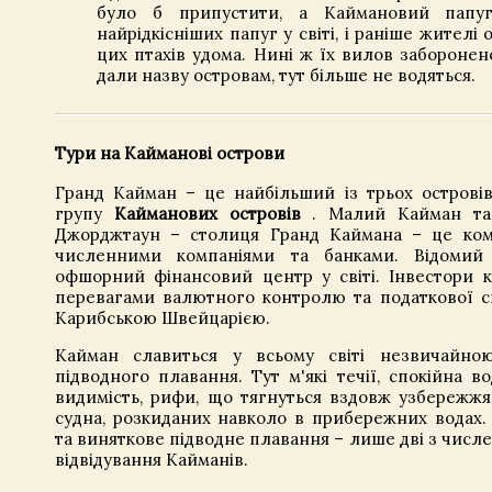
було б припустити, а Каймановий папу
найрідкісніших папуг у світі, і раніше жителі
цих птахів удома. Нині ж їх вилов заборонен
дали назву островам, тут більше не водяться.
Тури на Кайманові острови
Гранд Кайман – це найбільший із трьох островів
групу
Кайманових островів
. Малий Кайман та
Джорджтаун – столиця Гранд Каймана – це ком
численними компаніями та банками. Відомий
офшорний фінансовий центр у світі. Інвестори к
перевагами валютного контролю та податкової си
Карибською Швейцарією.
Кайман славиться у всьому світі незвичайно
підводного плавання. Тут м'які течії, спокійна в
видимість, рифи, що тягнуться вздовж узбережжя
судна, розкиданих навколо в прибережних водах.
та виняткове підводне плавання – лише дві з числе
відвідування Кайманів.